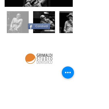
Condividi
Via C. Alessi
16 - 23100
Sondrio
info@studiodentisticogrimaldi.it
Tel:
0342 511457
P.I.
00625330147
Gold member di