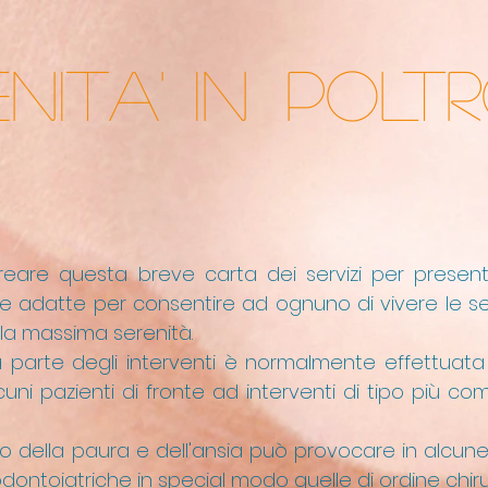
NITA'
IN
POLT
eare questa breve carta dei servizi per presentar
one adatte per consentire ad ognuno di vivere le s
la massima serenità.
 parte degli interventi è normalmente effettuata 
lcuni pazienti di fronte ad interventi di tipo più 
o della paura e dell'ansia può provocare in alcune 
dontoiatriche in special modo quelle di ordine chir