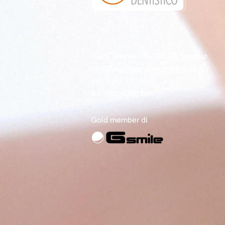
Via C. Alessi 16 - 23100 Sondrio
info@studiodentisticogrimaldi.it
Tel: 0342 511457
P.I. 00625330147
Gold member di