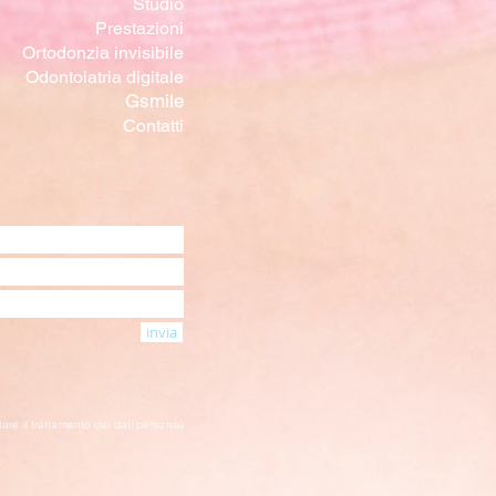
Studio
Prestazioni
Ortodonzia invisibile
Odontoiatria digitale
Gsmile
Contatti
invia
tare il trattamento dei dati personali