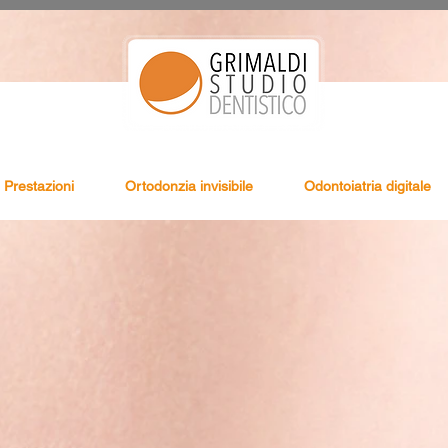
Prestazioni
Ortodonzia invisibile
Odontoiatria digitale