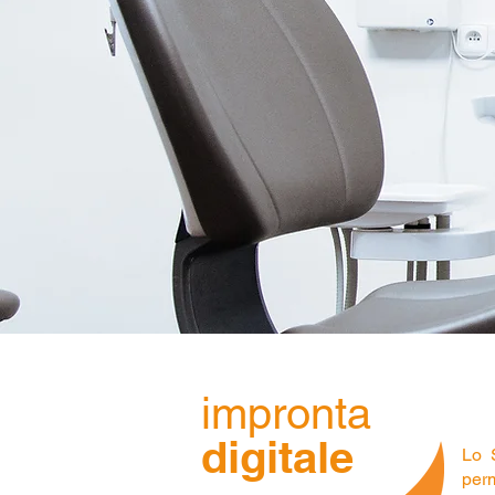
impronta
digitale
Lo 
perm