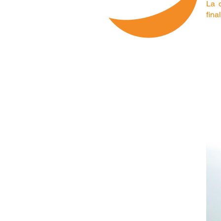
La 
fina