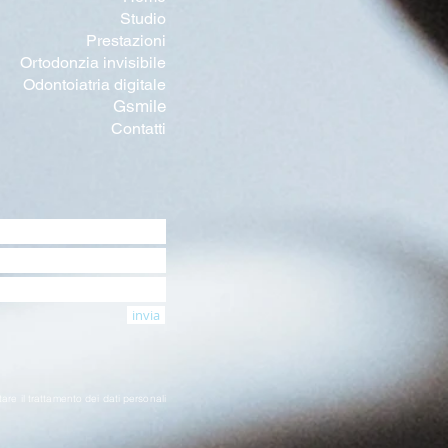
Studio
Prestazioni
Ortodonzia invisibile
Odontoiatria digitale
Gsmile
Contatti
invia
tare il trattamento dei dati personali