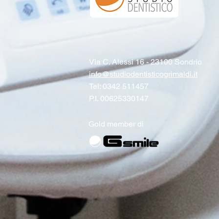
Via C. Alessi 16 - 23100 Sondrio
info@studiodentisticogrimaldi.it
Tel: 0342 511457
P.I. 00625330147
Gold member di